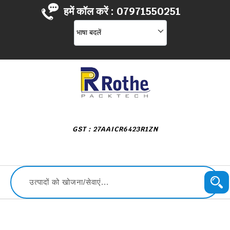
हमें कॉल करें :
07971550251
भाषा बदलें
GST : 27AAICR6423R1ZN