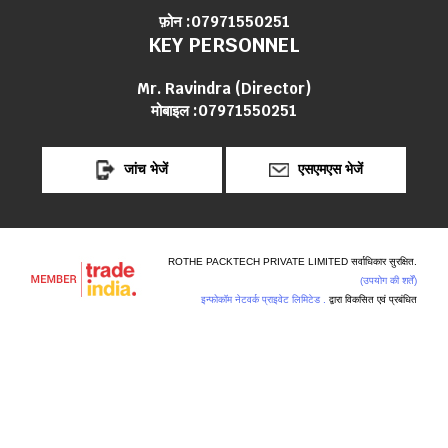
फ़ोन :
07971550251
KEY PERSONNEL
Mr. Ravindra
(
Director
)
मोबाइल :
07971550251
जांच भेजें
एसएमएस भेजें
ROTHE PACKTECH PRIVATE LIMITED सर्वाधिकार सुरक्षित.
(उपयोग की शर्तें)
इन्फोकॉम नेटवर्क प्राइवेट लिमिटेड .
द्वारा विकसित एवं प्रबंधित