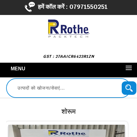
हमें कॉल करें :
07971550251
GST : 27AAICR6423R1ZN
MENU
शोरूम