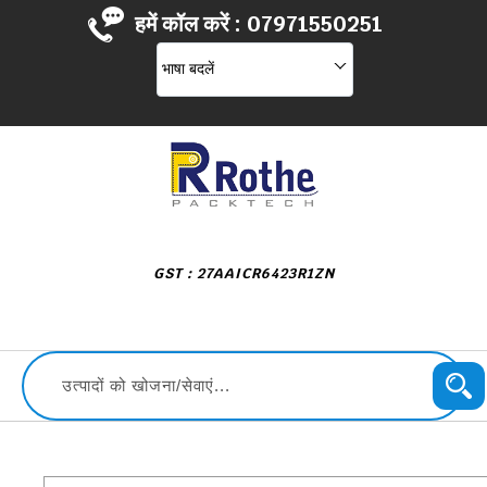
हमें कॉल करें :
07971550251
भाषा बदलें
GST : 27AAICR6423R1ZN