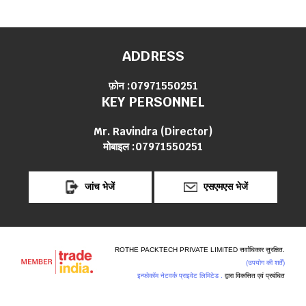
ADDRESS
फ़ोन :
07971550251
KEY PERSONNEL
Mr. Ravindra
(
Director
)
मोबाइल :
07971550251
जांच भेजें
एसएमएस भेजें
ROTHE PACKTECH PRIVATE LIMITED सर्वाधिकार सुरक्षित.
(उपयोग की शर्तें)
इन्फोकॉम नेटवर्क प्राइवेट लिमिटेड .
द्वारा विकसित एवं प्रबंधित