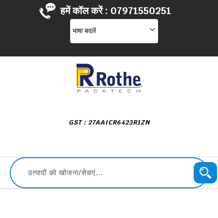
हमें कॉल करें :
07971550251
भाषा बदलें
GST : 27AAICR6423R1ZN