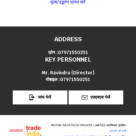
मूल्य/उद्धरण प्राप्त करें
ADDRESS
फ़ोन :
07971550251
KEY PERSONNEL
Mr. Ravindra
(
Director
)
मोबाइल :
07971550251
जांच भेजें
एसएमएस भेजें
ROTHE PACKTECH PRIVATE LIMITED सर्वाधिकार सुरक्षित.
(उपयोग की शर्तें)